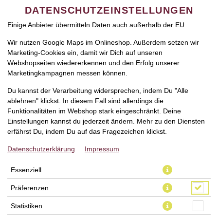
funktioniert. Je nach Funktion können Daten auch an
DATENSCHUTZEINSTELLUNGEN
Diensteanbieter zur Weiterverarbeitung weitergegeben werden.
Einige Anbieter übermitteln Daten auch außerhalb der EU.
Wir nutzen Google Maps im Onlineshop. Außerdem setzen wir
Marketing-Cookies ein, damit wir Dich auf unseren
Webshopseiten wiedererkennen und den Erfolg unserer
Marketingkampagnen messen können.
Du kannst der Verarbeitung widersprechen, indem Du "Alle
PIKANTES HAUS-DRESSING
ablehnen" klickst. In diesem Fall sind allerdings die
Funktionalitäten im Webshop stark eingeschränkt. Deine
Einstellungen kannst du jederzeit ändern. Mehr zu den Diensten
erfährst Du, indem Du auf das Fragezeichen klickst.
Datenschutzerklärung
Impressum
Essenziell
Präferenzen
Statistiken