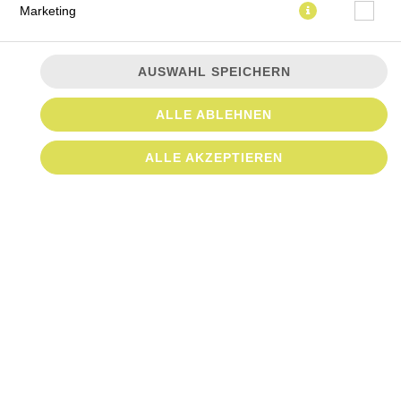
Marketing
AUSWAHL SPEICHERN
ALLE ABLEHNEN
Separat serviertes Dressing auf einer Basis von Paprika,
Tomaten-Ketchup, Mayonnaise und Senf.
ALLE AKZEPTIEREN
JETZT BESTELLEN
© 2026
MUNDFEIN Pizzawerkstatt bestellen
Impressum
Datenschutz
Datenschutzeinstellungen
Barrierefreiheit
AGB
Lieferdienstsoftware und Webshop von
SIDES